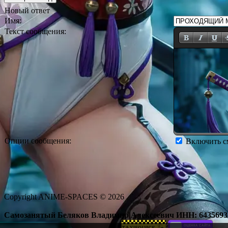
Новый ответ
Имя:
Текст сообщения:
Опции сообщения:
Включить 
Copyright ANIME-SPACES © 2026
Самозанятый Беляков Владимир Алексеевич ИНН: 6435693