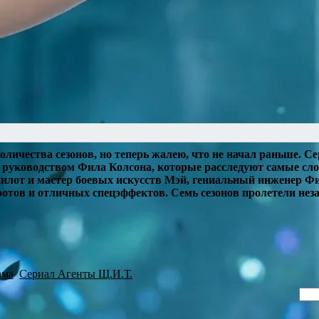
оличества сезонов, но теперь жалею, что не начал раньше. 
 руководством Фила Колсона, которые расследуют самые сл
пилот и мастер боевых искусств Мэй, гениальный инженер Ф
отов и отличных спецэффектов. Семь сезонов пролетели нез
ама
Сериал Агенты Щ.И.Т.