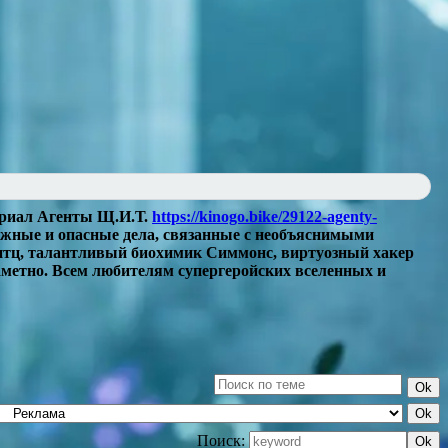
Сериал Агенты Щ.И.Т.
https://kinogo.bike/29122-agenty-
ожные и опасные дела, связанные с необъяснимыми
итц, талантливый биохимик Симмонс, виртуозный хакер
аметно. Всем любителям супергеройских вселенных и
Поиск: