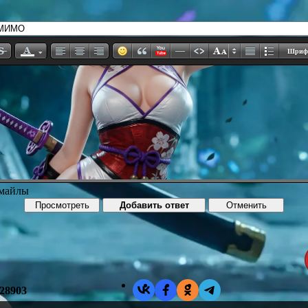
Шриф
смайлы
28903