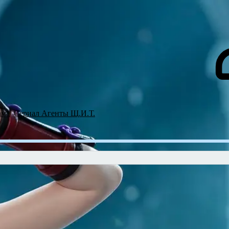
е темы
Новые посты
Участники
Правила
RSS
Аниме онлайн
Гелере
ама
Сериал Агенты Щ.И.Т.