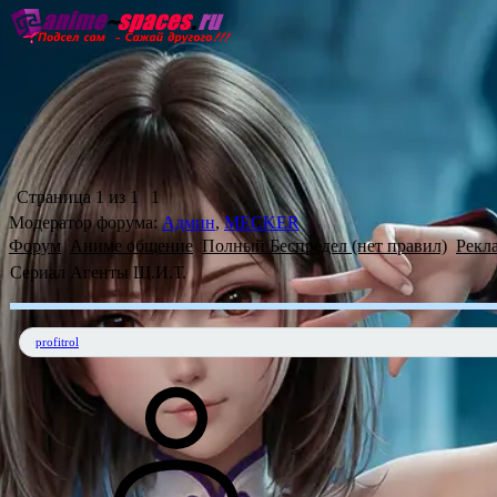
Главная форума
Обновленны
Страница
1
из
1
1
Модератор форума:
Админ
,
MECKER
Форум
Аниме общение
Полный Беспредел (нет правил)
Рекл
Сериал Агенты Щ.И.Т.
profitrol