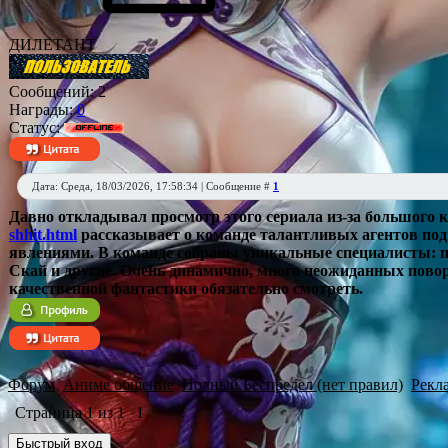
ДИЛЕТАНТ
Сообщений:
2
Награды:
0
Статус:
Дата: Среда, 18/03/2026, 17:58:34 | Сообщение #
1
Давно откладывал просмотр этого сериала из-за большого к
shhit.html
рассказывает о команде талантливых агентов под
явлениями. В команде собраны уникальные специалисты: 
Скай и другие. Очень динамично, много неожиданных повор
качественной фантастики обязательно смотреть.
Форум
Аниме общение
Полный Беспредел (нет правил)
Рекл
Страница
1
из
1
1