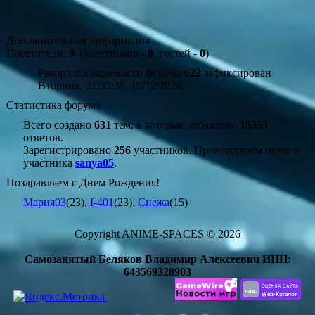
Дополнительная информация
Посетители:
0
(участников -
0
, гостей -
0
)
Рекорд посещаемости форума
622
зафиксирован
Вторник, 21:33:39, 10/12/2024.
Статистика форума
Всего создано
631
тем, в которые добавлено
10353
ответов.
Зарегистрировано
256
участников. Приветствуем нового
участника
sanya05
.
Поздравляем с Днем Рождения!
Мария03
(23)
,
I-401
(23)
,
Снежа
(15)
Copyright ANIME-SPACES © 2026
Самозанятый Беляков Владимир Алексеевич ИНН:
643569328903