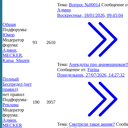
Тема:
Вопрос №00014
Сообщение о
Админ
Воскресенье, 18/01/2026, 09:45:04
Общая
Подфорумы:
Юмор
Модератор
93
2610
форума:
Админ
,
MECKER
,
Karua_Shuzen
Тема:
Анекдоты про анимешников!!
Сообщение от:
Furina
Понедельник, 27/07/2026, 14:27:32
Полный
Беспредел (нет
правил)
нет правил
Подфорумы:
190
3957
Реклама
Модератор
форума:
Админ
,
Тема:
Смотрели такое аниме?
Сооб
MECKER