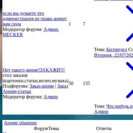
если вы думаете что
адменистрация не права,значит
вам сюда
1
7
Модератор форума:
Админ
,
MECKER
Тема:
Беспредел
С
Вторник, 22/07/202
Нет такого аниме!ЗАКАЖИ!!!
стол заказов
(картинки,статьи,вилео,музыка)
50
135
Подфорумы:
Заказ аниме
|
Заказ
Аниме-статьи
Модератор форума:
Админ
Тема:
Что нибудь и
Админ
Аниме общение
Форум
Темы
Ответы