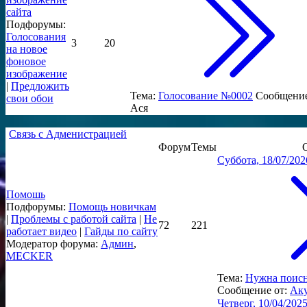
сайта
Подфорумы:
Голосования
3
20
на новое
фоновое
изображение
|
Предложить
Тема:
Голосование №0002
Сообщение
свои обои
Ася
Связь с Адменистрацией
Форум
Темы
Суббота, 18/07/202
Помошь
Подфорумы:
Помощь новичкам
|
Проблемы с работой сайта
|
Не
72
221
работает видео
|
Гайды по сайту
Модератор форума:
Админ
,
MECKER
Тема:
Нужна поисн
Сообщение от:
Ак
Четверг, 10/04/2025