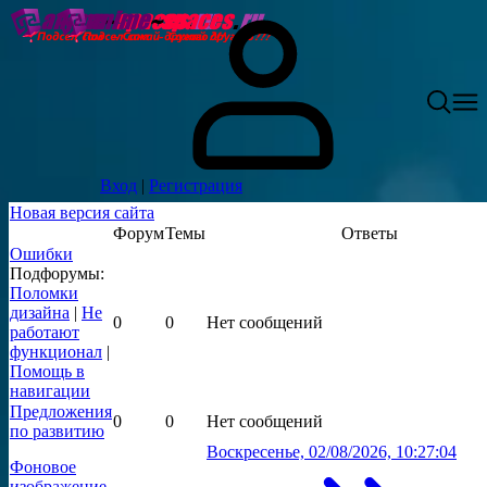
Вход
|
Регистрация
Новая версия сайта
Форум
Темы
Ответы
Ошибки
Подфорумы:
Поломки
дизайна
|
Не
0
0
Нет сообщений
работают
функционал
|
Помощь в
навигации
Предложения
0
0
Нет сообщений
по развитию
Воскресенье, 02/08/2026, 10:27:04
Фоновое
изображение