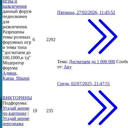
Игры и
развлечения
данный форум
Пятница, 27/02/2026, 11:45:52
педнозначен
для
развлечения.
Разрешены
темы ролевых
6
2292
форумных игр
и темы типа
"досчитаем до
100,1000,и тд"
Тема:
Досчитаем до 1 000 000
Сооб
Модератор
от:
Аку
форума:
Админ
,
Karua_Shuzen
Среда, 02/07/2025, 21:47:51
ВИКТОРИНЫ
Подфорумы:
Угадай аниме
19
235
по картинке
|
Угадай аниме
персонажа