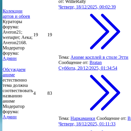
от:
WillieRalty
Четверг, 18/12/2025, 00:02:39
Колекции
артов и обоев
Кураторы
форума:
Averon21;
19
19
weruqter; Аека;
Averon2168.
Модератор
форума:
Тема:
Аниме косплей в стиле Этти
Админ
Сообщение от:
Bratan
Суббота, 20/12/2025, 01:34:54
Обсуждаем
аниме
естественно
тема должна
соотвествовать
4
83
названию
аниме
Модератор
форума:
Админ
Тема:
Наркаманки
Сообщение от:
B
Четверг, 18/12/2025, 01:11:33