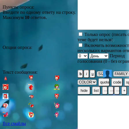
Пункты опроса:
Введите по одному ответу на строку.
Максимум
10
ответов.
Только опрос (писать 
теме будет нельзя)
Включить возможност
Опции опроса:
нескольких вариантов от
Период
голосования (0 - без огра
Текст сообщения:
Все смайлы