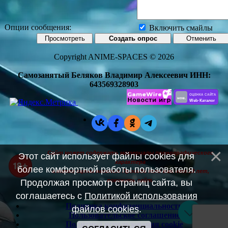
Опции сообщения:
Включить смайлы
Copyright ANIME-SPACES © 2026
Самозанятый Беляков Владимир Алексеевич ИНН:
643569328903
Сайт может содержать материалы порнографического
Этот сайт использует файлы cookies для
характера
более комфортной работы пользователя.
а также сцены насилия. Просьба если вам нет 18 лет,
покинуть сайт.
Продолжая просмотр страниц сайта, вы
соглашаетесь с
Политикой использования
Политика конфиденциальности
файлов cookies
.
Пользовательское соглашение
Политика использования cookie