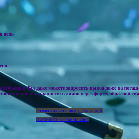
б
в день
ено
арубежные. Вы даже можете запросить вывод даже на погаш
сновную консоль а запросить лично через форму обратной свя
Разместить ссылку здесь за
руб.
Поставить к себе на сайт