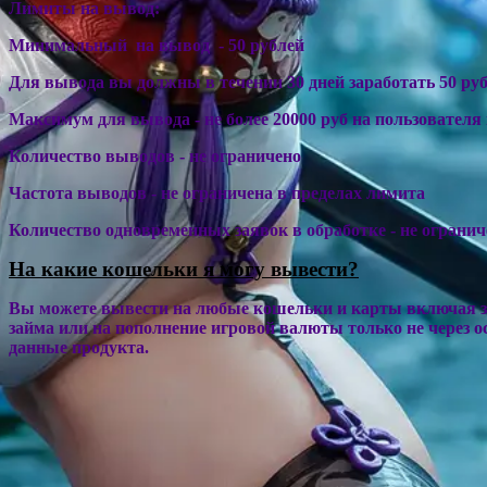
Лимиты на вывод:
Минимальный на вывод - 50 рублей
Для вывода вы должны в течении 30 дней заработать 50 ру
Максимум для вывода - не более 20000 руб на пользователя 
Количество выводов - не ограничено
Частота выводов - не ограничена в пределах лимита
Количество одновременных заявок в обработке - не огранич
На какие кошельки я могу вывести?
Вы можете вывести на любые кошельки и карты включая з
займа или на пополнение игровой валюты только не через о
данные продукта.