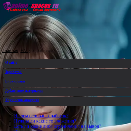
Главная
Озвучка
Субтитры
Он
Главная
FAQ
Заработок
О сайте
Заработок
Блокировка
Добавление материалов
Улучшение акакунта
На чем основан заработок?
Нужны ли какие то вложения?
Есть ли какие либо ограничения на вывод?