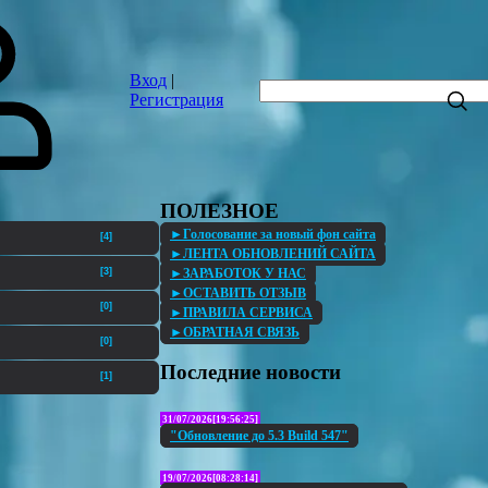
Вход
|
Регистрация
ПОЛЕЗНОЕ
►Голосование за новый фон сайта
[4]
►ЛЕНТА ОБНОВЛЕНИЙ САЙТА
►ЗАРАБОТОК У НАС
[3]
►ОСТАВИТЬ ОТЗЫВ
[0]
►ПРАВИЛА СЕРВИСА
►ОБРАТНАЯ СВЯЗЬ
[0]
Последние новости
[1]
31/07/2026[19:56:25]
"Обновление до 5.3 Build 547"
19/07/2026[08:28:14]