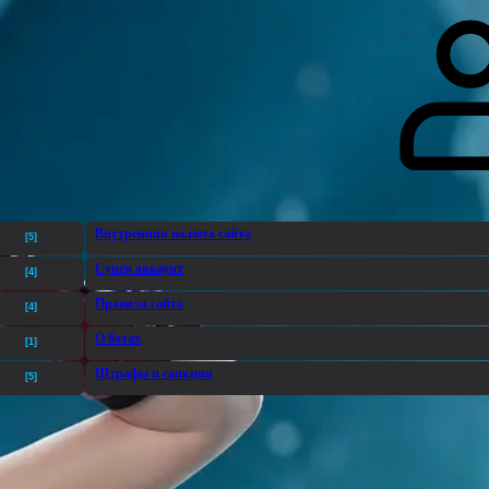
гоинги
Дополнительно
Форум
Видео
Блог
Галерея
О нас
Внутренняя валюта сайта
[5]
Супер аккаунт
[4]
Правила сайта
[4]
О ботах
[1]
Штрафы и санкции
[5]