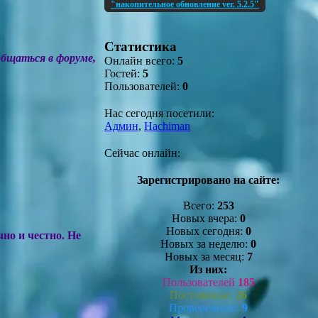
"накопительное обновление ver. 5.2.5"
Статистика
общаться в форуме,
Онлайн всего:
5
Гостей:
5
Пользователей:
0
Нас сегодня посетили:
Админ
,
Hachiman
Сейчас онлайн:
Зарегистрировано на сайте:
Всего:
253
Новых вчера:
0
Новых сегодня:
0
но и честно. Не
Новых за неделю:
0
Новых за месяц:
7
Из них:
Пользователей
185
Постоянные:
26
Проверенных:
9