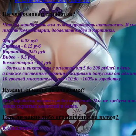
На какие кошельки я могу вывести?
На чем основан заработок?
Что бы заработать вам нужно проявлять активность. И уч
писать комментарии, добавлять видео и картинки.
Форум - 0.02 руб
Статья - 0.15 руб
Картинка - 0.05 руб
Видео - 0.5 руб
Комментарий - 0.1 руб
+ бонусы и викторины с оплатой от 5 до 200 рублей в день.
а также системные задания с жирными бонусами от админи
10 уровней множителей от +10 до +100% к заработку.
Нужны ли какие то вложения?
Нет. Заработок полностью без вложений. Мы не требуем влож
каких скрытых комиссий и балов.
Есть ли какие либо ограничения на вывод?
К сожалению да.