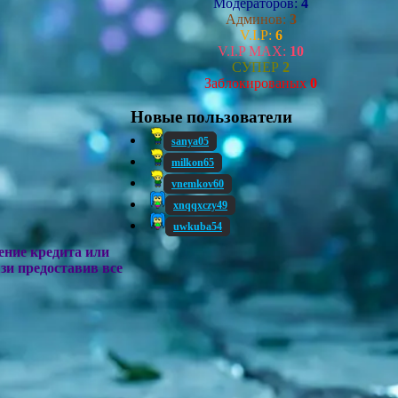
Модераторов:
4
Админов:
3
V.I.P:
6
V.I.P MAX:
10
СУПЕР
2
Заблокированых
0
Новые пользователи
sanya05
milkon65
vnemkov60
xnqqxczy49
uwkuba54
ение кредита или
зи предоставив все