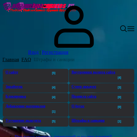
Вход
|
Регистрация
Главная
FAQ
Штрафы и санкции
О сайте
Внутренняя валюта сайта
[5]
[4]
Заработок
Супер аккаунт
[4]
[3]
Блокировка
Правила сайта
[4]
[0]
Добавление материалов
О ботах
[0]
[1]
Улучшение акакунта
Штрафы и санкции
[5]
[1]
Что такое уровень замечаний и на что влияет?