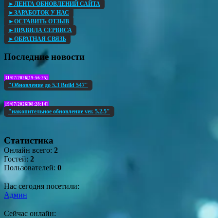
►ЛЕНТА ОБНОВЛЕНИЙ САЙТА
►ЗАРАБОТОК У НАС
►ОСТАВИТЬ ОТЗЫВ
►ПРАВИЛА СЕРВИСА
►ОБРАТНАЯ СВЯЗЬ
Последние новости
31/07/2026[19:56:25]
"Обновление до 5.3 Build 547"
19/07/2026[08:28:14]
"накопительное обновление ver. 5.2.5"
Статистика
Онлайн всего:
2
Гостей:
2
Пользователей:
0
Нас сегодня посетили:
Админ
Сейчас онлайн: