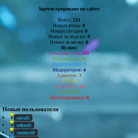
Зарегистрировано на сайте:
Всего:
253
Новых вчера:
0
Новых сегодня:
0
Новых за неделю:
0
Новых за месяц:
6
Из них:
Пользователей
185
Постоянные:
26
Проверенных:
9
Модераторов:
4
Админов:
3
V.I.P:
6
V.I.P MAX:
10
СУПЕР
2
Заблокированых
0
Новые пользователи
sanya05
milkon65
vnemkov60