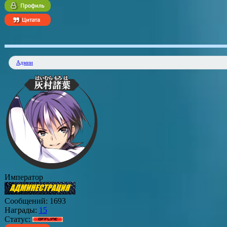
Админ
Император
Сообщений:
1693
Награды:
15
Статус: