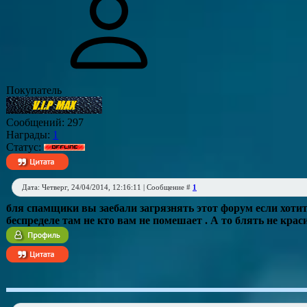
Покупатель
Сообщений:
297
Награды:
1
Статус:
Дата: Четверг, 24/04/2014, 12:16:11 | Сообщение #
1
бля спамщики вы заебали загрязнять этот форум если хотит
беспределе там не кто вам не помешает . А то блять не краси