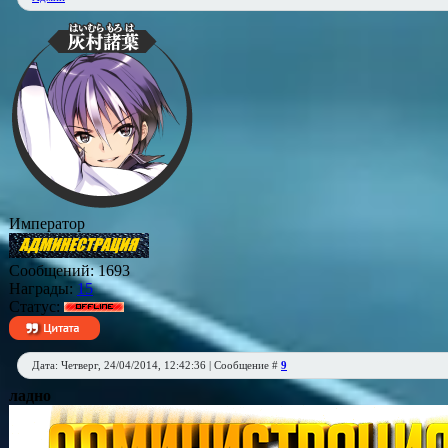
Император
Сообщений:
1693
Награды:
15
Статус:
Дата: Четверг, 24/04/2014, 12:42:36 | Сообщение #
9
ладно