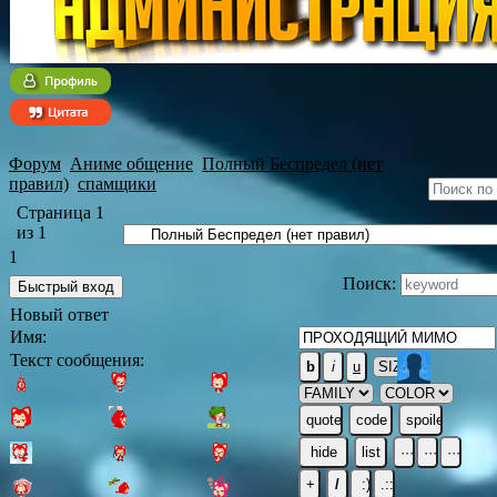
Форум
Аниме общение
Полный Беспредел (нет
правил)
спамщики
Страница
1
из
1
1
Поиск:
Новый ответ
Имя:
Текст сообщения: