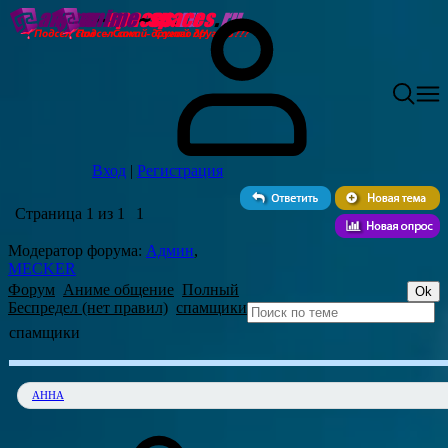
Вход
|
Регистрация
Страница
1
из
1
1
Модератор форума:
Админ
,
MECKER
Форум
Аниме общение
Полный
Беспредел (нет правил)
спамщики
спамщики
АННА