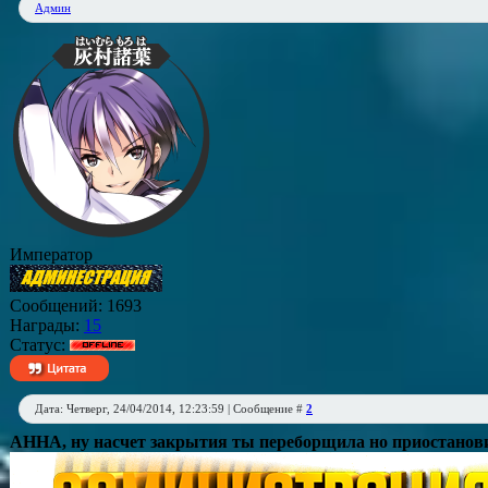
Админ
Император
Сообщений:
1693
Награды:
15
Статус:
Дата: Четверг, 24/04/2014, 12:23:59 | Сообщение #
2
АННА
, ну насчет закрытия ты переборщила но приостанов