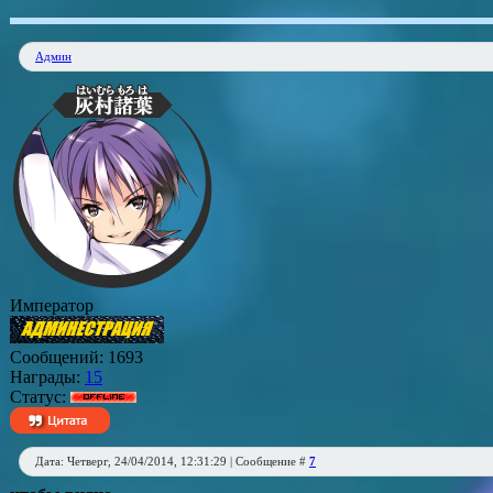
Админ
Император
Сообщений:
1693
Награды:
15
Статус:
Дата: Четверг, 24/04/2014, 12:31:29 | Сообщение #
7