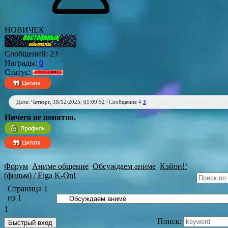
НОВИЧЕК
Сообщений:
23
Награды:
0
Статус:
Дата: Четверг, 18/12/2025, 01:09:52 | Сообщение #
3
Ничего не понятно.
Форум
Аниме общение
Обсуждаем аниме
Кэйон!!
(фильм) / Eiga K-On!
Страница
1
из
1
1
Поиск: