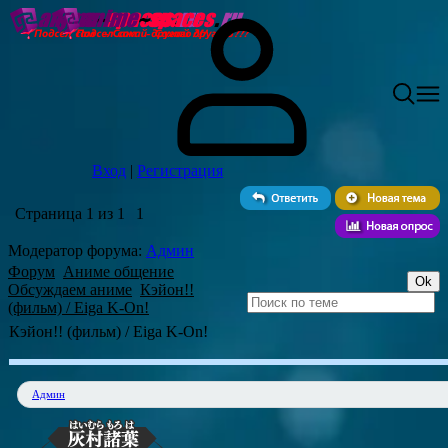
Вход
|
Регистрация
Страница
1
из
1
1
Модератор форума:
Админ
Форум
Аниме общение
Обсуждаем аниме
Кэйон!!
(фильм) / Eiga K-On!
Кэйон!! (фильм) / Eiga K-On!
Админ