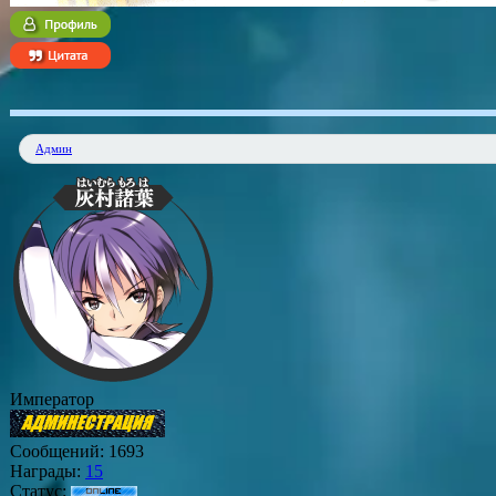
Админ
Император
Сообщений:
1693
Награды:
15
Статус: