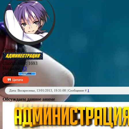
Император
Сообщений:
1693
Награды:
15
Статус:
Дата: Воскресенье, 13/01/2013, 19:31:08 | Сообщение #
1
Обсуждаем данное аниме