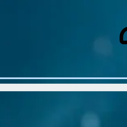
е темы
Новые посты
Участники
Правила
RSS
Аниме онлайн
Гелере