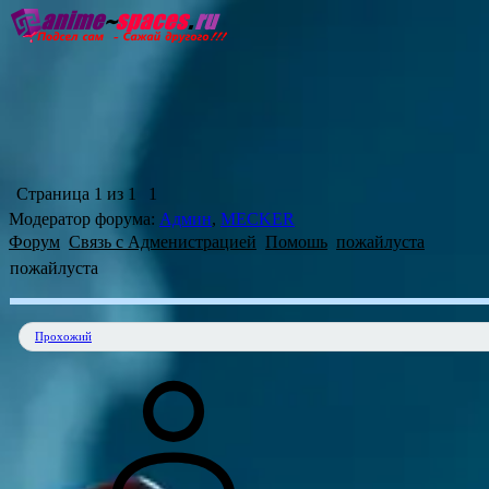
Главная форума
Обновленны
Страница
1
из
1
1
Модератор форума:
Админ
,
MECKER
Форум
Связь с Адменистрацией
Помошь
пожайлуста
пожайлуста
Прохожий