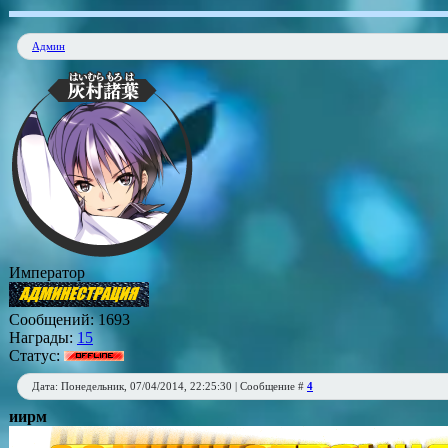
Админ
Император
Сообщений:
1693
Награды:
15
Статус:
Дата: Понедельник, 07/04/2014, 22:25:30 | Сообщение #
4
иирм