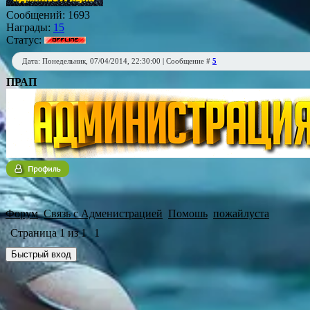
Сообщений:
1693
Награды:
15
Статус:
Дата: Понедельник, 07/04/2014, 22:30:00 | Сообщение #
5
ПРАП
Форум
Связь с Адменистрацией
Помошь
пожайлуста
Страница
1
из
1
1