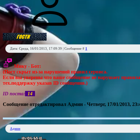
Дата: Среда, 16/01/2013, 17:09:39 | Сообщение #
1
Мику - Бот:
(Пост скрыт из-за нарушений правил сервиса.
Если вы уверены что ваше сообщение не нарушает правила 
тех.поддержку указав ID сообщения.)
ID поста:
14
Сообщение отредактировал
Админ
-
Четверг, 17/01/2013, 23:
Админ