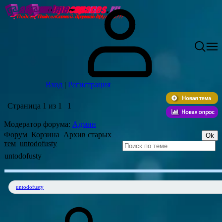
Вход
|
Регистрация
Страница
1
из
1
1
Модератор форума:
Админ
Форум
Корзина
Архив старых
тем
untodofusty
untodofusty
untodofusty