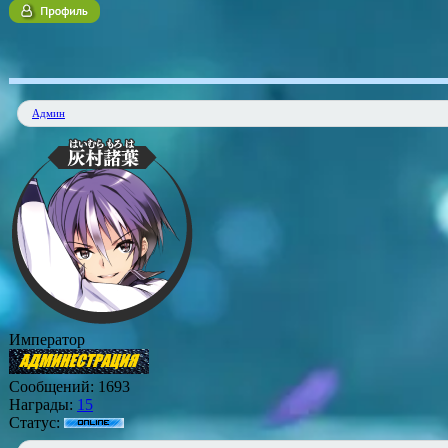
Админ
Император
Сообщений:
1693
Награды:
15
Статус: