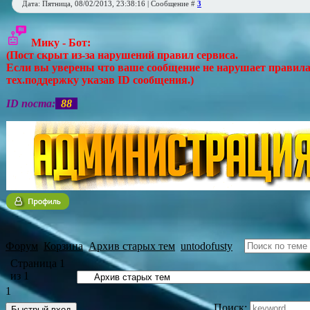
Дата: Пятница, 08/02/2013, 23:38:16 | Сообщение #
3
Мику - Бот:
(Пост скрыт из-за нарушений правил сервиса.
Если вы уверены что ваше сообщение не нарушает правила 
тех.поддержку указав ID сообщения.)
ID поста:
88
Форум
Корзина
Архив старых тем
untodofusty
Страница
1
из
1
1
Поиск: