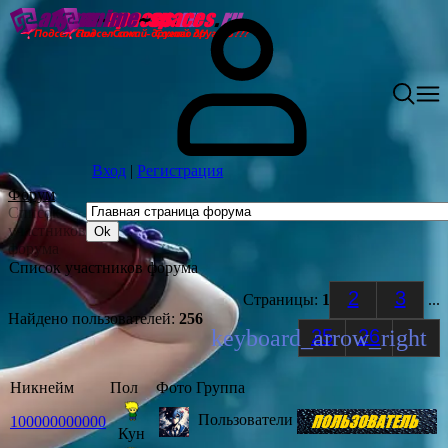
Вход
|
Регистрация
Форум
Список
участников
форума
Список участников форума
2
3
Страницы:
1
...
Найдено пользователей:
256
25
26
Никнейм
Пол
Фото
Группа
Пользователи
100000000000
Кун