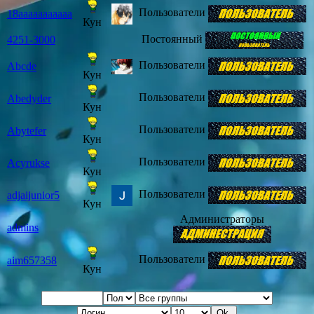
Пользователи
18aaaaaaaaaaa
Кун
Постоянный
4251-3000
Пользователи
Abcde
Кун
Пользователи
Abedyder
Кун
Пользователи
Abytefer
Кун
Пользователи
Acyrukse
Кун
Пользователи
adjaijunior5
Кун
Администраторы
admins
Пользователи
aim657358
Кун