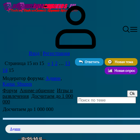
Вход
|
Регистрация
Страница
15
из
15
«
1
2
…
13
14
15
Модератор форума:
Админ
,
Karua_Shuzen
Форум
Аниме общение
Игры и
развлечения
Досчитаем до 1 000
000
Досчитаем до 1 000 000
Админ