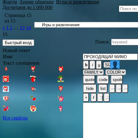
Форум
Аниме общение
Игры и развлечения
Досчитаем до 1 000 000
Страница
15
из
15
«
1
2
…
13
14
15
Поиск:
Новый ответ
Имя:
Текст сообщения:
Все смайлы