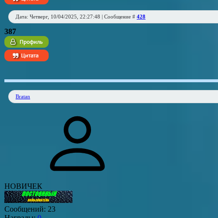
Дата: Четверг, 10/04/2025, 22:27:48 | Сообщение #
428
387
Bratan
НОВИЧЕК
Сообщений:
23
Награды:
0