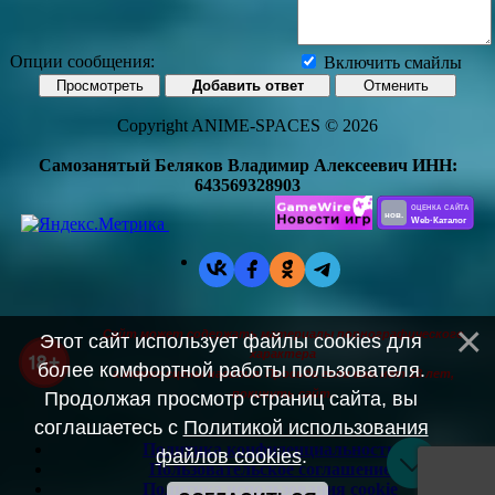
Опции сообщения:
Включить смайлы
Copyright ANIME-SPACES © 2026
Самозанятый Беляков Владимир Алексеевич ИНН:
643569328903
Сайт может содержать материалы порнографического
Этот сайт использует файлы cookies для
характера
более комфортной работы пользователя.
а также сцены насилия. Просьба если вам нет 18 лет,
покинуть сайт.
Продолжая просмотр страниц сайта, вы
соглашаетесь с
Политикой использования
Политика конфиденциальности
файлов cookies
.
Пользовательское соглашение
Политика использования cookie