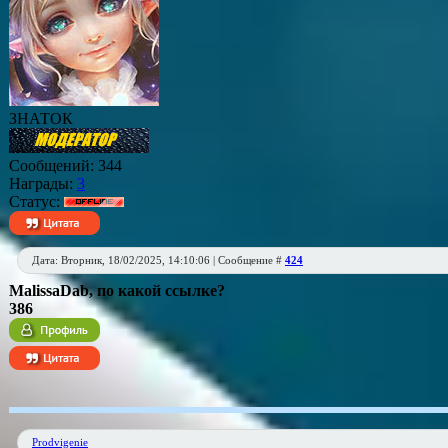
ЗНАТОК
Сообщений:
344
Награды:
3
Статус:
Дата: Вторник, 18/02/2025, 14:10:06 | Сообщение #
424
MalissaDab
, по какой ссылке?
386
Prodvigenie