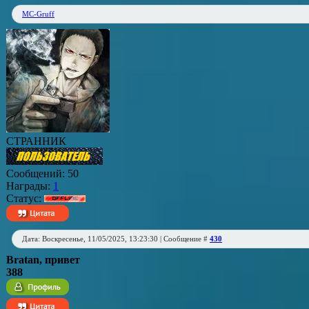
MC-Gruff
СТРАННИК
Сообщений:
50
Награды:
1
Статус:
Дата: Воскресенье, 11/05/2025, 13:23:30 | Сообщение #
430
Bratan
, привет
388