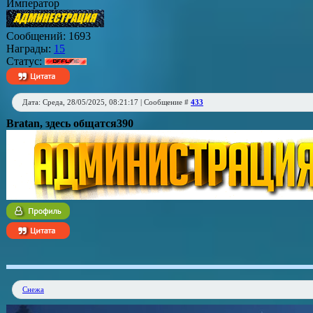
Император
Сообщений:
1693
Награды:
15
Статус:
Дата: Среда, 28/05/2025, 08:21:17 | Сообщение #
433
Bratan
, здесь общатся390
Снежа