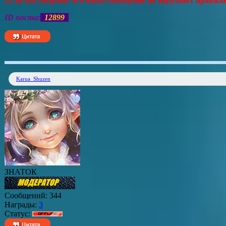
Если вы уверены что ваше сообщение не нарушает правила с
ID поста:
12899
Karua_Shuzen
ЗНАТОК
Сообщений:
344
Награды:
3
Статус: