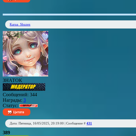
Karua_Shuzen
ЗНАТОК
Сообщений:
344
Награды:
3
Статус:
Дата: Пятница, 16/05/2025, 20:19:00 | Сообщение #
431
389