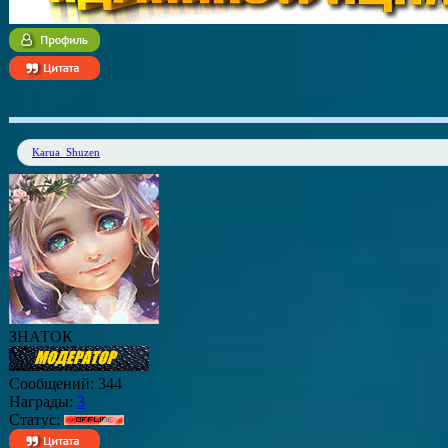
Karua_Shuzen
ЗНАТОК
Сообщений:
344
Награды:
3
Статус: