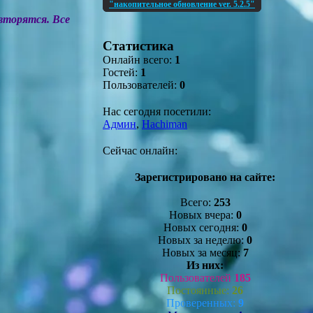
"накопительное обновление ver. 5.2.5"
вторятся. Все
Статистика
Онлайн всего:
1
Гостей:
1
Пользователей:
0
Нас сегодня посетили:
Админ
,
Hachiman
Сейчас онлайн:
Зарегистрировано на сайте:
Всего:
253
Новых вчера:
0
Новых сегодня:
0
Новых за неделю:
0
Новых за месяц:
7
Из них:
Пользователей
185
Постоянные:
26
Проверенных:
9