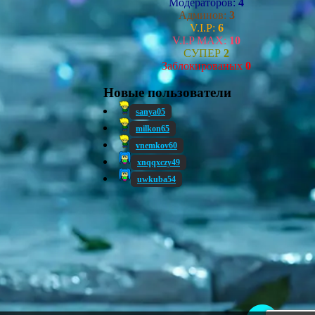
Модераторов:
4
Админов:
3
V.I.P:
6
V.I.P MAX:
10
СУПЕР
2
Заблокированых
0
Новые пользователи
sanya05
milkon65
vnemkov60
xnqqxczy49
uwkuba54