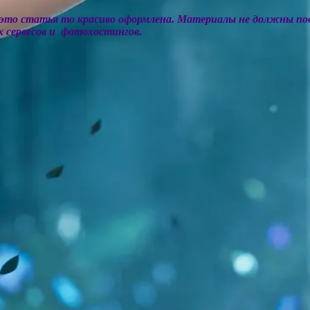
это статья то красиво оформлена. Материалы не должны по
х сервесов и фотохостингов.