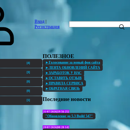
Вход
|
Регистрация
ПОЛЕЗНОЕ
►Голосование за новый фон сайта
[4]
►ЛЕНТА ОБНОВЛЕНИЙ САЙТА
►ЗАРАБОТОК У НАС
[3]
►ОСТАВИТЬ ОТЗЫВ
[0]
►ПРАВИЛА СЕРВИСА
►ОБРАТНАЯ СВЯЗЬ
[0]
Последние новости
[1]
31/07/2026[19:56:25]
"Обновление до 5.3 Build 547"
19/07/2026[08:28:14]