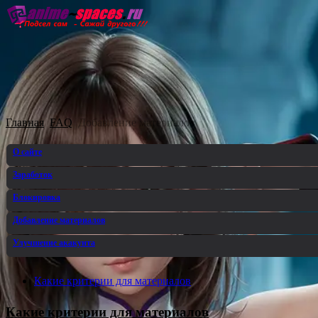
Главная
Озвучка
Субтитры
Он
Главная
FAQ
Добавление материалов
О сайте
Заработок
Блокировка
Добавление материалов
Улучшение акакунта
Какие критерии для материалов
Какие критерии для материалов