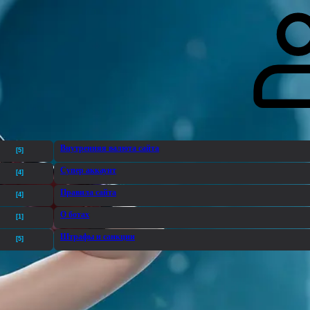
гоинги
Дополнительно
Форум
Видео
Блог
Галерея
О нас
Внутренняя валюта сайта
[5]
Супер аккаунт
[4]
Правила сайта
[4]
О ботах
[1]
Штрафы и санкции
[5]