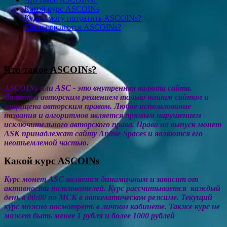
Какой курс ASCOINs
Куда я могу потратить ASCOINs?
Как начисляотся ASCOINs?
Что такое ASCOINs?
ASCOINs или ASC - это внутренняя валюта сайта.
Является авторским решением только нашим сайтом и
защищена авторским правом. Любое использование
названия и алгоритмов является прямым нарушением
исключительного авторского права. Права на выпуск монет
ASK принадлежат сайту Anime-Spaces и являются его
неотъемлемой частью.
Какой курс ASCOINs
Курс монет ASC является динамичным и зависит от
активности пользователей. Курс рассчитывается каждый
день в 00:00 по МСК в автоматическом режиме. Текущий
курс можно посмотреть в личном кабинете. Также курс не
может быть менее 1 рубля и более 1000 рублей