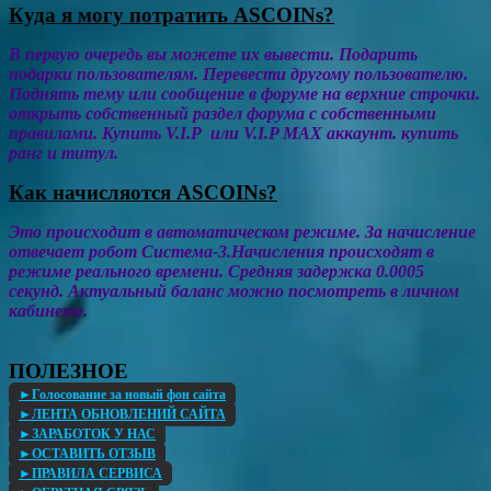
Куда я могу потратить ASCOINs?
В первую очередь вы можете их вывести. Подарить
подарки пользователям. Перевести другому пользователю.
Поднять тему или сообщение в форуме на верхние строчки.
открыть собственный раздел форума с собственными
правилами. Купить V.I.P или V.I.P MAX аккаунт. купить
ранг и титул.
Как начисляотся ASCOINs?
Это происходит в автоматическом режиме. За начисление
отвечает робот Система-3.Начисления происходят в
режиме реального времени. Средняя задержка 0.0005
секунд. Актуальный баланс можно посмотреть в личном
кабинете.
ПОЛЕЗНОЕ
►Голосование за новый фон сайта
►ЛЕНТА ОБНОВЛЕНИЙ САЙТА
►ЗАРАБОТОК У НАС
►ОСТАВИТЬ ОТЗЫВ
►ПРАВИЛА СЕРВИСА