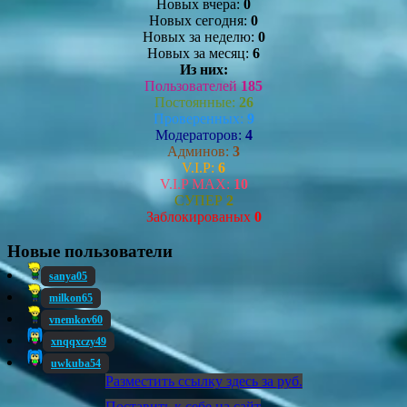
Новых вчера:
0
Новых сегодня:
0
Новых за неделю:
0
Новых за месяц:
6
Из них:
Пользователей
185
Постоянные:
26
Проверенных:
9
Модераторов:
4
Админов:
3
V.I.P:
6
V.I.P MAX:
10
СУПЕР
2
Заблокированых
0
Новые пользователи
sanya05
milkon65
vnemkov60
xnqqxczy49
uwkuba54
Разместить ссылку здесь за
руб.
Поставить к себе на сайт