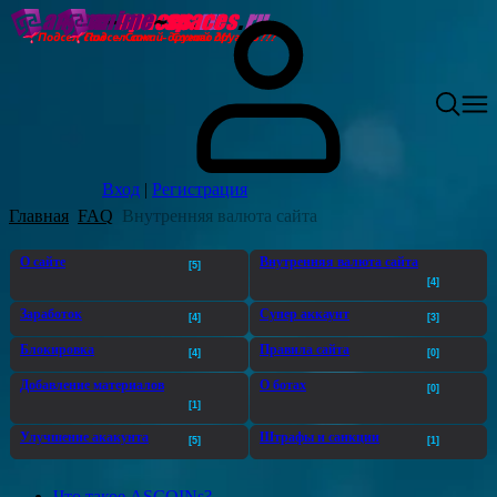
Вход
|
Регистрация
Главная
FAQ
Внутренняя валюта сайта
О сайте
Внутренняя валюта сайта
[5]
[4]
Заработок
Супер аккаунт
[4]
[3]
Блокировка
Правила сайта
[4]
[0]
Добавление материалов
О ботах
[0]
[1]
Улучшение акакунта
Штрафы и санкции
[5]
[1]
Что такое ASCOINs?